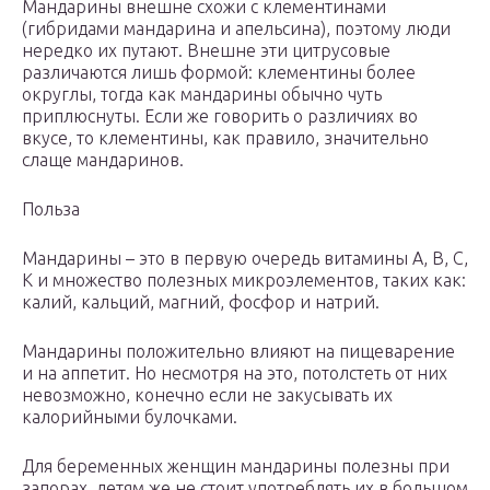
Мандарины внешне схожи с клементинами
(гибридами мандарина и апельсина), поэтому люди
нередко их путают. Внешне эти цитрусовые
различаются лишь формой: клементины более
округлы, тогда как мандарины обычно чуть
приплюснуты. Если же говорить о различиях во
вкусе, то клементины, как правило, значительно
слаще мандаринов.
Польза
Мандарины – это в первую очередь витамины А, В, С,
К и множество полезных микроэлементов, таких как:
калий, кальций, магний, фосфор и натрий.
Мандарины положительно влияют на пищеварение
и на аппетит. Но несмотря на это, потолстеть от них
невозможно, конечно если не закусывать их
калорийными булочками.
Для беременных женщин мандарины полезны при
запорах, детям же не стоит употреблять их в большом