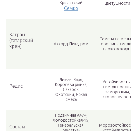
Крылатский
цветушности
Семко
Катран
Семена не мень
(татарский
Аккорд, Пикадром
горошины (мелк
хрен)
плохо всходят
Лиман, Заря,
Устойчивость 
Королева рынка,
Редис
цветушности 
Сахарок,
заморозкам,
Охотский, Яркая
скороспелост
смесь
Подзимняя А474,
Холодостойкая-19,
Генеральская,
Морозостойкос
Свекла
Мулатка-
устойчивость 