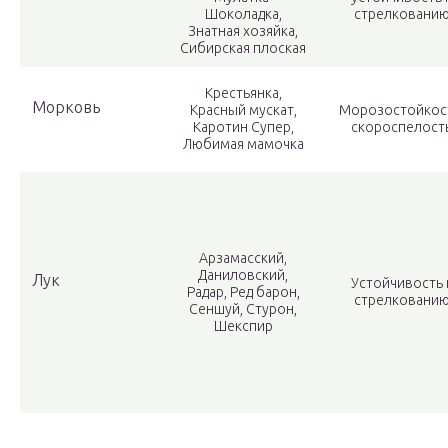
Шоколадка,
стрелковани
Знатная хозяйка,
Сибирская плоская
Крестьянка,
Морковь
Красный мускат,
Морозостойкос
Каротин Супер,
скороспелост
Любимая мамочка
Арзамасский,
Даниловский,
Лук
Устойчивость 
Радар, Ред барон,
стрелковани
Сеншуй, Стурон,
Шекспир