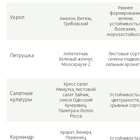
Раннее
формировани
Укроп
Амазон, Витязь,
зелени,
Грибовский
устойчивость 
болезням,
морозостойкос
Аппетитная,
Листовые сорт
Петрушка
Зеленый жемчуг,
семена гладкие,
Мооскраузе 2
сильным арома
Кресс-салат
Минутка, листовой
Салатные
салат Зайчик,
Устойчивость 
культуры
смеси Одесский
цветушности,
Кучерявец,
срывные сорт
Палитра и Лолло
Росса
Арарат, Венера,
Кориандр
Первенец,
Устойчивость 