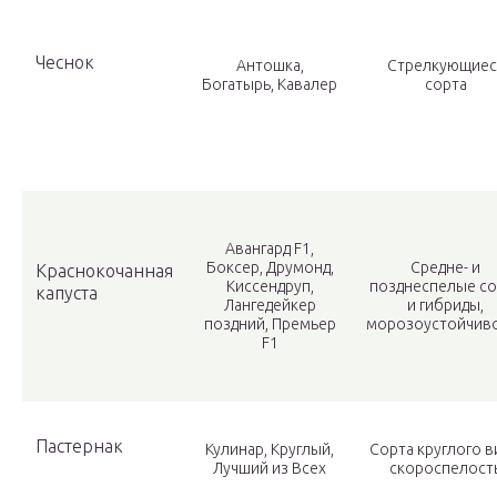
Чеснок
Антошка,
Стрелкующиес
Богатырь, Кавалер
сорта
Авангард F1,
Боксер, Друмонд,
Средне- и
Краснокочанная
Киссендруп,
позднеспелые со
капуста
Лангедейкер
и гибриды,
поздний, Премьер
морозоустойчив
F1
Пастернак
Кулинар, Круглый,
Сорта круглого в
Лучший из Всех
скороспелост