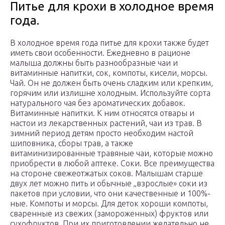
Питье для крохи в холодное время
года.
В холодное время года питье для крохи также будет
иметь свои особенности. Ежедневно в рационе
малыша должны быть разнообразные чаи и
витаминные напитки, сок, компоты, кисели, морсы.
Чай. Он не должен быть очень сладким или крепким,
горячим или излишне холодным. Используйте сорта
натурального чая без ароматических добавок.
Витаминные напитки. К ним относятся отвары и
настои из лекарственных растений, чаи из трав. В
зимний период детям просто необходим настой
шиповника, сборы трав, а также
витаминизированные травяные чаи, которые можно
приобрести в любой аптеке. Соки. Все преимущества
на стороне свежеотжатых соков. Малышам старше
двух лет можно пить и обычные „взрослые» соки из
пакетов при условии, что они качественные и 100%-
ные. Компоты и морсы. Для деток хороши компоты,
сваренные из свежих (замороженных) фруктов или
сухофруктов. При их приготовлении желательно не