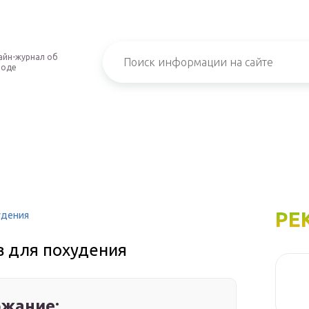
айн-журнал об
роде
РЕ
удения
в для похудения
жание: