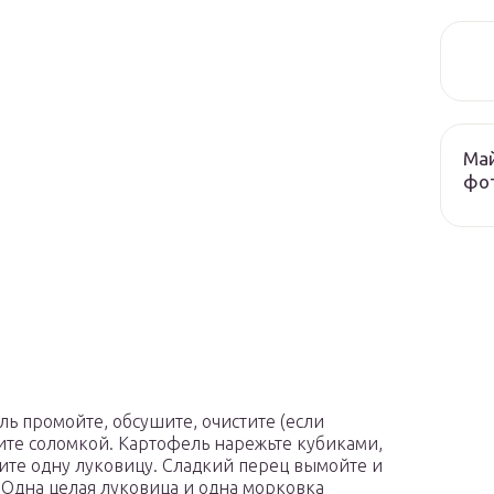
Май
фо
ь промойте, обсушите, очистите (если
чите соломкой. Картофель нарежьте кубиками,
ите одну луковицу. Сладкий перец вымойте и
 Одна целая луковица и одна морковка