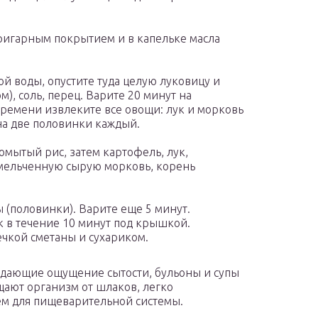
пригарным покрытием и в капельке масла
ой воды, опустите туда целую луковицу и
), соль, перец. Варите 20 минут на
времени извлеките все овощи: лук и морковь
на две половинки каждый.
омытый рис, затем картофель, лук,
змельченную сырую морковь, корень
 (половинки). Варите еще 5 минут.
к в течение 10 минут под крышкой.
ечкой сметаны и сухариком.
здающие ощущение сытости, бульоны и супы
щают организм от шлаков, легко
ем для пищеварительной системы.