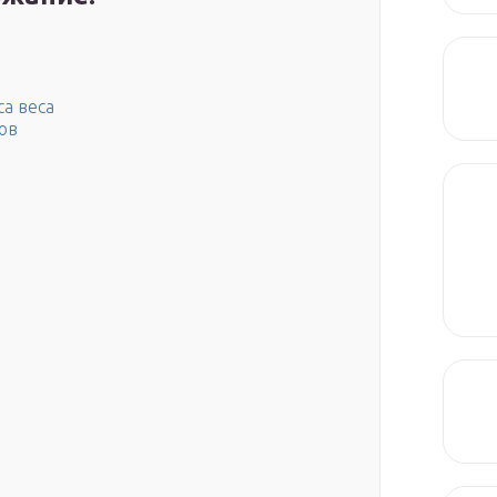
са веса
ов