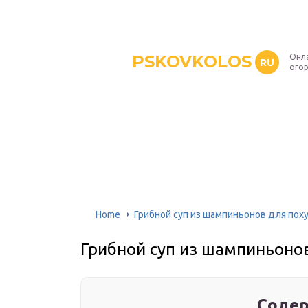
PSKOVKOLOS
Онл
RU
ого
Home
Грибной суп из шампиньонов для пох
Грибной суп из шампиньоно
Содер