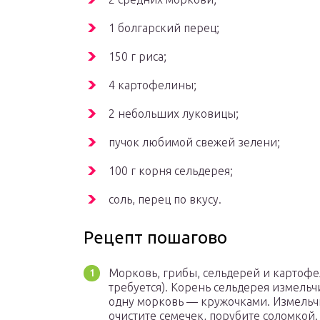
1 болгарский перец;
150 г риса;
4 картофелины;
2 небольших луковицы;
пучок любимой свежей зелени;
100 г корня сельдерея;
соль, перец по вкусу.
Рецепт пошагово
Морковь, грибы, сельдерей и картофел
требуется). Корень сельдерея измель
одну морковь — кружочками. Измельч
очистите семечек, порубите соломкой.