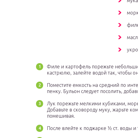
мука 
морк
филе
масл
укро
Филе и картофель порежьте небольши
кастрюлю, залейте водой так, чтобы о
Поместите емкость на средний по инт
пенку. Бульон следует посолить, добав
Лук порежьте мелкими кубиками, морк
Добавьте в сковороду муку, жарьте к
помешивая.
После влейте к поджарке ½ ст. воды и