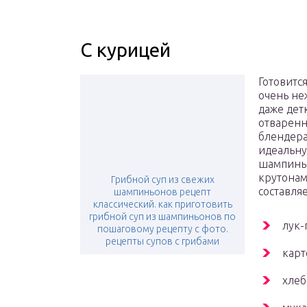
С курицей
Готовится
очень не
даже дет
отваренн
блендера
идеальну
шампиньо
крутонам
Грибной суп из свежих
составляе
шампиньонов рецепт
классический. как приготовить
грибной суп из шампиньонов по
лук-
пошаговому рецепту с фото.
рецепты супов с грибами
карт
хлеб