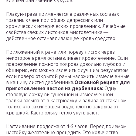
клещей или змеиных укусов.
Плакун-трава применяется в различных составах
травяных чаев при общих депрессиях или
хронических истерических проявлениях. Лечебные
свойства свежих листочков многолетника —
действенное останавливающее кровь средство.
Приложенный к ране или порезу листок через
некоторое время останавливает кровотечение. Если
повреждение кожного покрова довольно глубоко и
обширно, его можно излечить с лучшим результатом,
если поверх открытой раны наложить измельченные
в кашицу листья дербенника.
Основной рецепт для
приготовления настоя из дербенника:
Одну
столовую ложку высушенной и измельченной
травки засыпают в кастрюльку и заливают стаканом
только что закипевшей воды, плотно закрывают
крышкой. Кастрюльку тепло укутывают.
Настаивание продолжают 4-5 часов. Перед приемом
настойку желательно процедить. Это количество