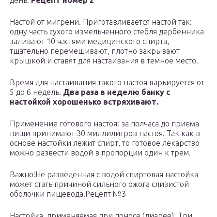
день.
Рецепт номер 2
Настой от мигрени. Приготавливается настой так:
одну часть сухого измельченного стебля дербенника
заливают 10 частями медицинского спирта,
тщательно перемешивают, плотно закрывают
крышкой и ставят для настаивания в темное место.
Время для настаивания такого настоя варьируется от
5 до 6 недель.
Два раза в неделю банку с
настойкой хорошенько встряхивают.
Применение готового настоя: за полчаса до приема
пищи принимают 30 миллилитров настоя. Так как в
основе настойки лежит спирт, то готовое лекарство
можно развести водой в пропорции один к трем.
Важно!Не разведенная с водой спиртовая настойка
может стать причиной сильного ожога слизистой
оболочки пищевода.Рецепт №3
Настойка, применяемая при поносе (диарее). Три