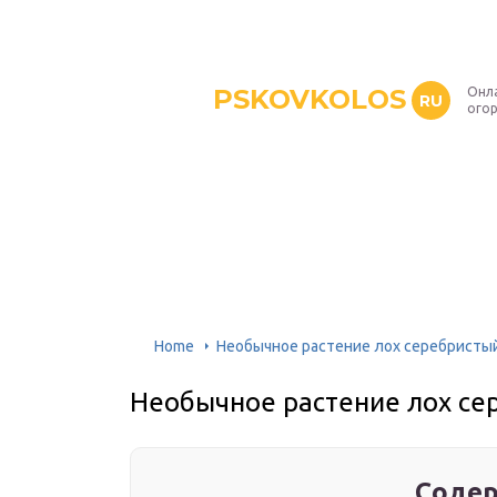
PSKOVKOLOS
Онл
RU
ого
Home
Необычное растение лох серебристы
Необычное растение лох се
Содер