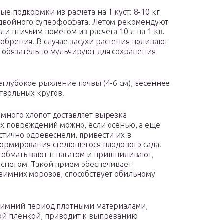
е подкормки из расчета на 1 куст: 8-10 кг
г двойного суперфосфата. Летом рекомендуют
 птичьим пометом из расчета 10 л на 1 кв.
добрения. В случае засухи растения поливают
чву обязательно мульчируют для сохранения
глубокое рыхление почвы (4-6 см), весеннее
твольных кругов.
 много хлопот доставляет вырезка
х повреждений можно, если осенью, а еще
астично одревеснели, привести их в
ормирования стелющегося плодового сада.
, обматывают шпагатом и пришпиливают,
снегом. Такой прием обеспечивает
 зимних морозов, способствует обильному
зимний период плотными материалами,
й пленкой, приводит к выпреванию