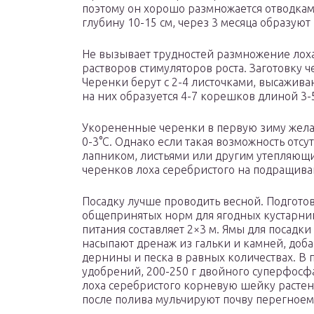
поэтому он хорошо размножается отводкам
глубину 10-15 см, через 3 месяца образуют
Не вызывает трудностей размножение лох
растворов стимуляторов роста. Заготовку 
Черенки берут с 2-4 листочками, высаживаю
на них образуется 4-7 корешков длиной 3-5
Укорененные черенки в первую зиму желат
0-3°С. Однако если такая возможность отсу
лапником, листьями или другим утепляющи
черенков лоха серебристого на подращива
Посадку лучше проводить весной. Подготов
общепринятых норм для ягодных кустарни
питания составляет 2×3 м. Ямы для посадк
насыпают дренаж из гальки и камней, доба
дернины и песка в равных количествах. В 
удобрений, 200-250 г двойного суперфосфа
лоха серебристого корневую шейку растени
после полива мульчируют почву перегноем