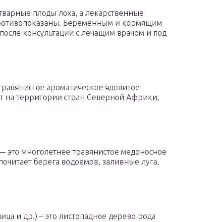
отварные плоды лоха, а лекарственные
 противопоказаны. Беременным и кормящим
после консультации с лечащим врачом и под
травянистое ароматическое ядовитое
т на территории стран Северной Африки,
— это многолетнее травянистое медоносное
очитает берега водоемов, заливные луга,
ница и др.) – это листопадное дерево рода