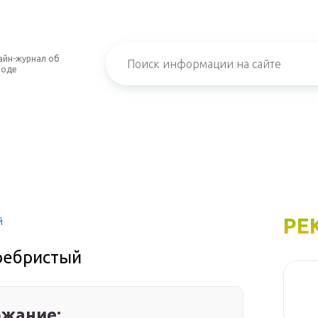
айн-журнал об
роде
РЕ
й
ребристый
жание: