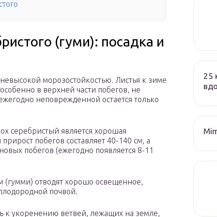
стого
истого (гуми): посадка и
25 
 невысокой морозостойкостью. Листья к зиме
вд
 особенно в верхней части побегов, не
 ежегодно неповрежденной остается только
Mim
ох серебристый является хорошая
прирост побегов составляет 40-140 см, а
новых побегов (ежегодно появляется 8-11
м (гумми) отводят хорошо освещенное,
плодородной почвой.
ь к укоренению ветвей, лежащих на земле,