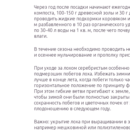
Через год после посадки начинают ежегодны
компоста, 100-150 г древесной золы и 30 
проводить жидкие подкормки коровяком или
м разбавленного в 10 раз органического у
по 30-40 л воды на 1 кв. м, после чего по
влаги.
В течение сезона необходимо проводить не
и осеннее мульчирование и прополку прис
При уходе за лохом серебристым особенно
подмерзших побегов лоха. Избежать зимни
лучше в конце лета, когда побеги только ч
горизонтальное положение по принципу ф
При этом гибкие ветви пригибают к земле
чтобы зимой они были полностью закрыты 
сохранность побегов и цветочных почек от
плодоношению в следующем году.
Важно: укрытие лоха при выращивании в 
например мешковиной или полиэтиленово