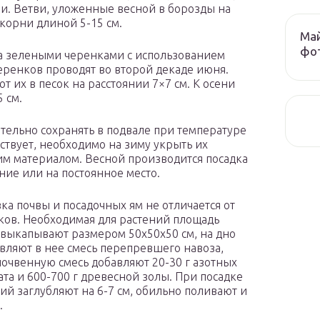
и. Ветви, уложенные весной в борозды на
 корни длиной 5-15 см.
Май
фо
а зелеными черенками с использованием
черенков проводят во второй декаде июня.
т их в песок на расстоянии 7×7 см. К осени
 см.
ельно сохранять в подвале при температуре
тствует, необходимо на зиму укрыть их
м материалом. Весной производится посадка
ние или на постоянное место.
ка почвы и посадочных ям не отличается от
ков. Необходимая для растений площадь
и выкапывают размером 50x50x50 см, на дно
вляют в нее смесь перепревшего навоза,
почвенную смесь добавляют 20-30 г азотных
та и 600-700 г древесной золы. При посадке
й заглубляют на 6-7 см, обильно поливают и
.