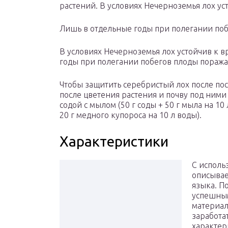
растений. В условиях Нечерноземья лох ус
Лишь в отдельные годы при полегании по
В условиях Нечерноземья лох устойчив к 
годы при полегании побегов плоды поража
Чтобы защитить серебристый лох после поса
после цветения растения и почву под ним
содой с мылом (50 г соды + 50 г мыла на 1
20 г медного купороса на 10 л воды).
Характеристики
С исполь
описывае
языка. П
успешным
материал
заработа
характер