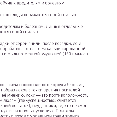
тойчив к вредителям и болезням
бегов плоды поражаются серой гнилью
вредителям и болезням. Лишь в отдельные
ются серой гнилью.
дки от серой гнили, после посадки, до и
и обрабатывают настоем кальцинированной
0 л) и мыльно-медной эмульсией (150 г мыла +
зованием национального корпуса Яковчиц
т образ лохов с точки зрения носителей
о её мнению, лохи — это противоположность
 людям (где «успешностью» считается
ьный достаток), неудачники, те, кто не смог
ть деньги в новых условиях. При этом
истики лохов с моральной точки зрения