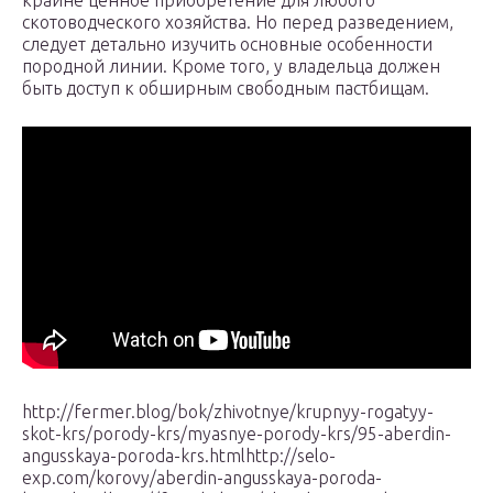
крайне ценное приобретение для любого
скотоводческого хозяйства. Но перед разведением,
следует детально изучить основные особенности
породной линии. Кроме того, у владельца должен
быть доступ к обширным свободным пастбищам.
http://fermer.blog/bok/zhivotnye/krupnyy-rogatyy-
skot-krs/porody-krs/myasnye-porody-krs/95-aberdin-
angusskaya-poroda-krs.htmlhttp://selo-
exp.com/korovy/aberdin-angusskaya-poroda-