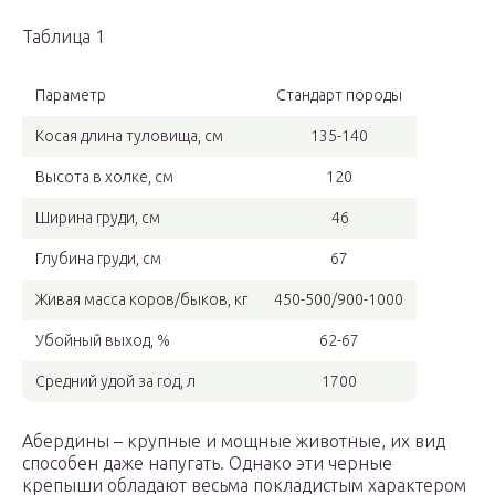
Таблица 1
Параметр
Стандарт породы
Косая длина туловища, см
135-140
Высота в холке, см
120
Ширина груди, см
46
Глубина груди, см
67
Живая масса коров/быков, кг
450-500/900-1000
Убойный выход, %
62-67
Средний удой за год, л
1700
Абердины – крупные и мощные животные, их вид
способен даже напугать. Однако эти черные
крепыши обладают весьма покладистым характером