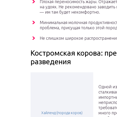
Плохая переносимость жары. Отражаетс
на удоях. Не рекомендовано заводить
— им там будет некомфортно.
Минимальная молочная продуктивност
проблема, присущая только этой пород
Не слишком широкое распространение
Костромская корова: пр
разведения
Одной из
сталкива
импортны
неприспо
требоват
много пр
Хайленд (порода коров)