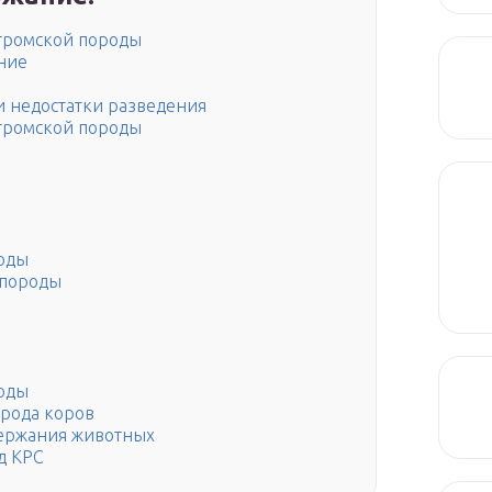
тромской породы
ние
и недостатки разведения
тромской породы
оды
 породы
оды
орода коров
держания животных
д КРС