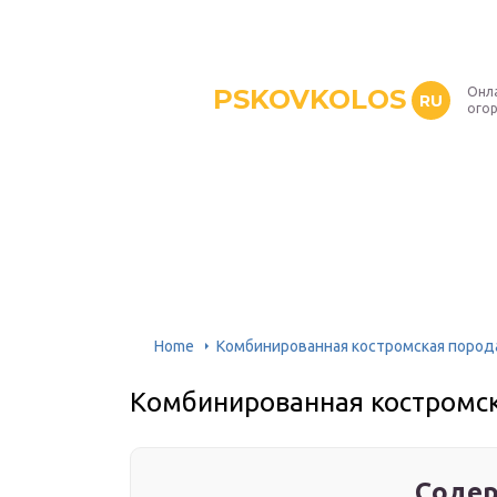
PSKOVKOLOS
Онл
RU
ого
Home
Комбинированная костромская пород
Комбинированная костромск
Содер