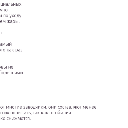
ециальных
очно
 по уходу.
чем жары.
о
самый
то как раз
овы не
 болезнями
ют многие заводчики, они составляют менее
о их повысить, так как от обилия
ко снижаются.