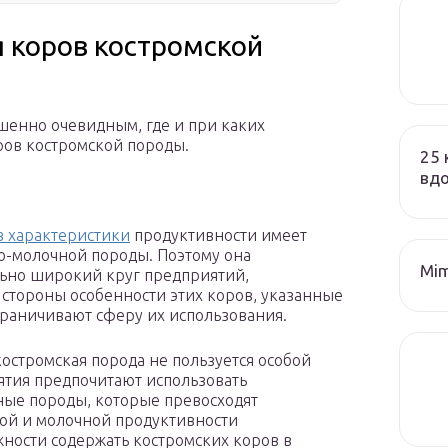
 коров костромской
шенно очевидным, где и при каких
ров костромской породы.
25 
вд
в характеристики
продуктивности имеет
о-молочной породы. Поэтому она
Mim
льно широкий круг предприятий,
стороны особенности этих коров, указанные
граничивают сферу их использования.
остромская порода не пользуется особой
ятия предпочитают использовать
ые породы, которые превосходят
ной и молочной продуктивности
жности содержать костромских коров в