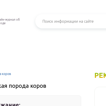
айн-журнал об
роде
РЕ
а коров
ая порода коров
жание: