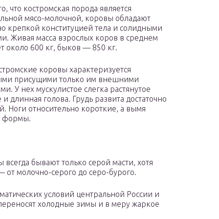
го, что костромская порода является
льной мясо-молочной, коровы обладают
но крепкой конституцией тела и солидными
и. Живая масса взрослых коров в среднем
т около 600 кг, быков — 850 кг.
стромские коровы характеризуется
ыми присущими только им внешними
ми. У нех мускулистое слегка растянутое
 и длинная голова. Грудь развита достаточно
й. Ноги относительно короткие, а вымя
й формы.
 всегда бывают только серой масти, хотя
— от молочно-серого до серо-бурого.
матических условий центральной России и
переносят холодные зимы и в меру жаркое