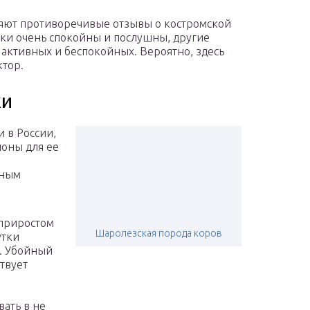
вляют противоречивые отзывы о костромской
нки очень спокойны и послушны, другие
у активных и беспокойных. Вероятно, здесь
тор.
ки
 в России,
ионы для ее
вным
 приростом
Шаролезская порода коров
утки
). Убойный
твует
вать в не