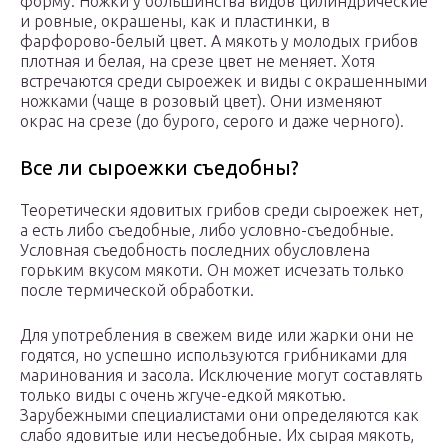
форму. Ножки у большинства видов цилиндрические
и ровные, окрашены, как и пластинки, в
фарфорово-белый цвет. А мякоть у молодых грибов
плотная и белая, на срезе цвет не меняет. Хотя
встречаются среди сыроежек и виды с окрашенными
ножками (чаще в розовый цвет). Они изменяют
окрас на срезе (до бурого, серого и даже черного).
Все ли сыроежки съедобны?
Теоретически ядовитых грибов среди сыроежек нет,
а есть либо съедобные, либо условно-съедобные.
Условная съедобность последних обусловлена
горьким вкусом мякоти. Он может исчезать только
после термической обработки.
Для употребления в свежем виде или жарки они не
годятся, но успешно используются грибниками для
маринования и засола. Исключение могут составлять
только виды с очень жгуче-едкой мякотью.
Зарубежными специалистами они определяются как
слабо ядовитые или несъедобные. Их сырая мякоть,