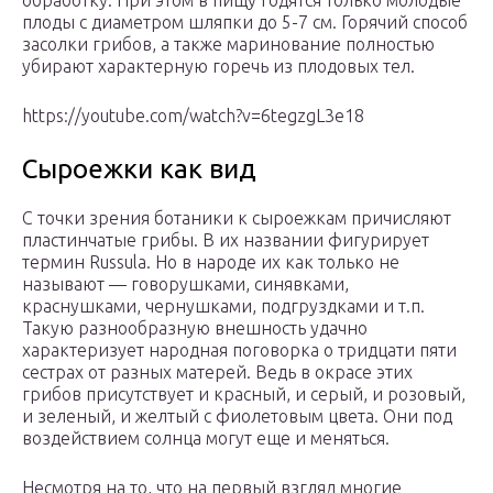
обработку. При этом в пищу годятся только молодые
плоды с диаметром шляпки до 5-7 см. Горячий способ
засолки грибов, а также маринование полностью
убирают характерную горечь из плодовых тел.
https://youtube.com/watch?v=6tegzgL3e18
Сыроежки как вид
С точки зрения ботаники к сыроежкам причисляют
пластинчатые грибы. В их названии фигурирует
термин Russula. Но в народе их как только не
называют — говорушками, синявками,
краснушками, чернушками, подгруздками и т.п.
Такую разнообразную внешность удачно
характеризует народная поговорка о тридцати пяти
сестрах от разных матерей. Ведь в окрасе этих
грибов присутствует и красный, и серый, и розовый,
и зеленый, и желтый с фиолетовым цвета. Они под
воздействием солнца могут еще и меняться.
Несмотря на то, что на первый взгляд многие