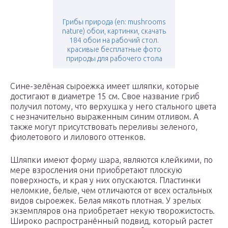
Грибы природа (en: mushrooms
nature) обои, картинки, скачать
184 обои на рабочий стол.
красивые бесплатные фото
природы для рабочего стола
Сине-зелёная сыроежка имеет шляпки, которые
достигают в диаметре 15 см. Свое название гриб
получил потому, что верхушка у него стального цвета
с незначительно выраженным синим отливом. А
также могут присутствовать переливы зеленого,
фиолетового и лилового оттенков.
Шляпки имеют форму шара, являются клейкими, по
мере взросления они приобретают плоскую
поверхность, и края у них опускаются. Пластинки
неломкие, белые, чем отличаются от всех остальных
видов сыроежек. Белая мякоть плотная. У зрелых
экземпляров она приобретает некую творожистость.
Широко распространённый подвид, который растет