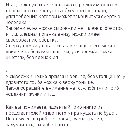
Итак, зеленую и зеленоватую сыроежку можно по
неопытности перепутать с бледной поганкой,
употребление которой может закончиться смертью
человека.
Запомните, на ножке сыроежки нет пленок, оберток
и т. д. Бледная поганка внизу ножки имеет
своеобразную обертку.
Сверху ножки у поганки так же чаще всего можно
увидеть «юбочку» из пленки, у сыроежки ножка
«чистая», без пленок и т
д.
У сыроежки ножка прямая и ровная, без утолщения, у
ядовитого гриба ножка к верху тоньше.
Также обращайте внимание на то, «любят» ли гриб
червячки, жучки и т. д
Как вы понимаете, ядовитый гриб никто из
представителей животного мира кушать не будет.
Поэтому если гриб не тронут, очень красив,
задумайтесь, съедобен ли он.