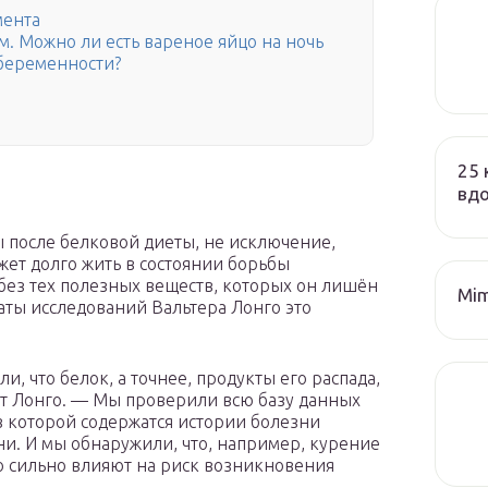
мента
м. Можно ли есть вареное яйцо на ночь
 беременности?
25 
вд
 после белковой диеты, не исключение,
жет долго жить в состоянии борьбы
 без тех полезных веществ, которых он лишён
Mim
таты исследований Вальтера Лонго это
, что белок, а точнее, продукты его распада,
т Лонго. — Мы проверили всю базу данных
в которой содержатся истории болезни
ни. И мы обнаружили, что, например, курение
о сильно влияют на риск возникновения