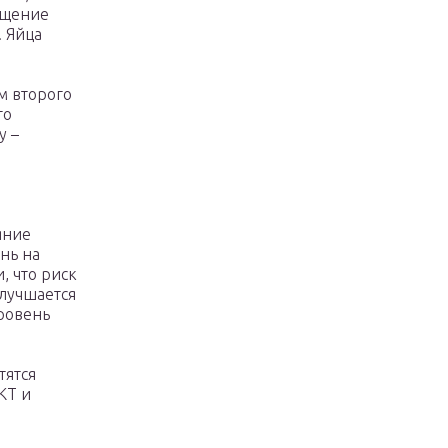
ущение
. Яйца
м второго
го
у –
яние
нь на
, что риск
улучшается
ровень
тятся
КТ и