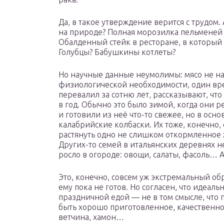
Да, в такое утверждение верится с трудом
на природе? Полная морозилка пельменей 
Обалденный стейк в ресторане, в который 
Голубцы? Бабушкины котлеты?
Но научные данные неумолимы: мясо не над
физиологической необходимости, один вре
перевалил за сотню лет, рассказывают, что
в год. Обычно это было зимой, когда они 
и готовили из неё что-то свежее, но в ос
калабрийские колбаски. Их тоже, конечно,
растянуть одно не слишком откормленное 
Других-то семей в итальянских деревнях не
росло в огороде: овощи, салаты, фасоль… А
Это, конечно, совсем уж экстремальный об
ему пока не готов. Но согласен, что идеаль
праздничной едой — не в том смысле, что
быть хорошо приготовленное, качественное
ветчина, хамон…