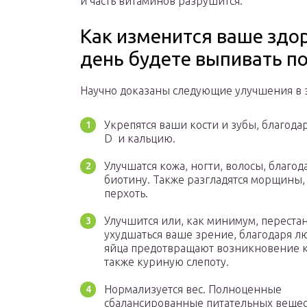
и часть витаминов разрушится.
Как изменится ваше здо
день будете выпивать по
Научно доказаны следующие улучшения в 
Укрепятся ваши кости и зубы, благода
D и кальцию.
Улучшатся кожа, ногти, волосы, благод
биотину. Также разгладятся морщины,
перхоть.
Улучшится или, как минимум, переста
ухудшаться ваше зрение, благодаря л
яйца предотвращают возникновение к
также куриную слепоту.
Нормализуется вес. Полноценные
сбалансированные питательных вещес