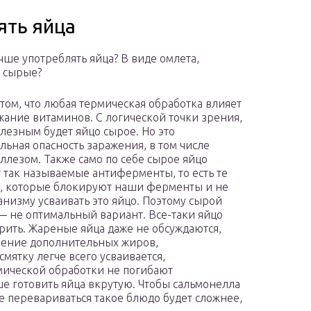
ять яйца
чше употреблять яйца? В виде омлета,
 сырые?
том, что любая термическая обработка влияет
жание витаминов. С логической точки зрения,
лезным будет яйцо сырое. Но это
льная опасность заражения, в том числе
ллезом. Также само по себе сырое яйцо
 так называемые антиферменты, то есть те
, которые блокируют наши ферменты и не
анизму усваивать это яйцо. Поэтому сырой
— не оптимальный вариант. Все-таки яйцо
рить. Жареные яйца даже не обсуждаются,
вление дополнительных жиров,
смятку легче всего усваивается,
рмической обработки не погибают
ше готовить яйца вкрутую. Чтобы сальмонелла
же перевариваться такое блюдо будет сложнее,