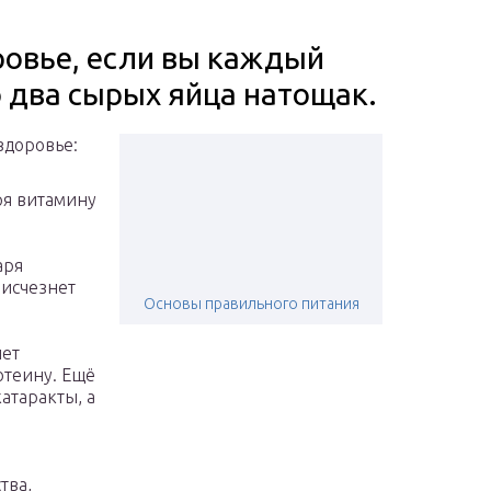
ровье, если вы каждый
 два сырых яйца натощак.
здоровье:
ря витамину
аря
 исчезнет
Основы правильного питания
нет
ютеину. Ещё
атаракты, а
тва,