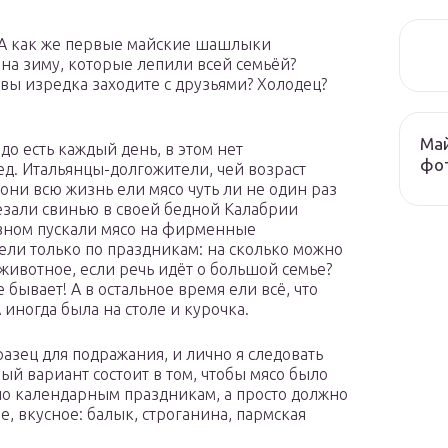
. А как же первые майские шашлыки
на зиму, которые лепили всей семьёй?
вы изредка заходите с друзьями? Холодец?
Май
о есть каждый день, в этом нет
фо
д. Итальянцы-долгожители, чей возраст
 они всю жизнь ели мясо чуть ли не один раз
резали свинью в своей бедной Калабрии
новном пускали мясо на фирменные
 ели только по праздникам: на сколько можно
животное, если речь идёт о большой семье?
 бывает! А в остальное время ели всё, что
 иногда была на столе и курочка.
разец для подражания, и лично я следовать
ный вариант состоит в том, чтобы мясо было
 по календарным праздникам, а просто должно
, вкусное: балык, строганина, пармская