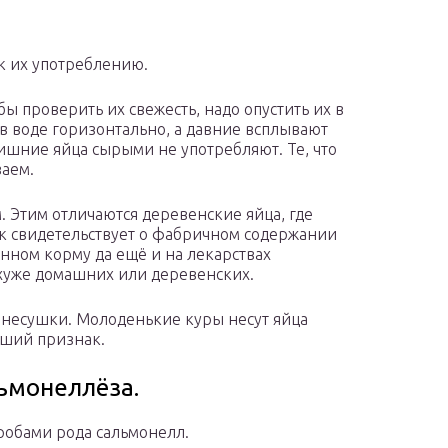
к их употреблению.
ы проверить их свежесть, надо опустить их в
 в воде горизонтально, а давние всплывают
ишние яйца сырыми не употребляют. Те, что
аем.
. Этим отличаются деревенские яйца, где
к свидетельствует о фабричном содержании
енном корму да ещё и на лекарствах
хуже домашних или деревенских.
е несушки. Молоденькие куры несут яйца
оший признак.
льмонеллёза.
обами рода сальмонелл.