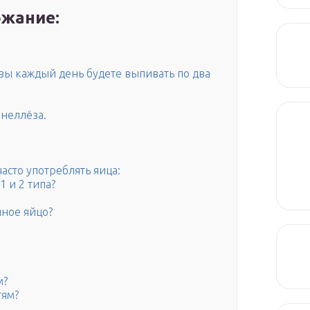
жание:
вы каждый день будете выпивать по два
онеллёза.
асто употреблять яица:
 и 2 типа?
иное яйцо?
м?
тям?