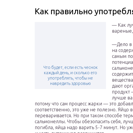
Как правильно употребл
— Как лу
вареные,
—Дело в 
на содер
самым по
потенциа
Что будет, если есть чеснок
сальмоне
каждый день, и сколько его
содержит
употреблять, чтобы не
вещества
навредить здоровью
дают орг
продукт 
лучше ва
потому что сам процесс жарки — это доба
соответственно, это уже не полезно. Яйцо в
переваривается. Но при таком способе те
сальмонеллы. Чтобы обезопасить себя, луч
погибла, яйца надо варить 5-7 минут. Но у