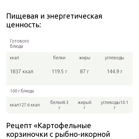
Пищевая и энергетическая
ценность:
Готового
блюда
ккал
белки
жиры
углеводы
1837 ккал
119.5 г
87 г
144.9 г
100 г блюда
белки8.3
жиры6
углеводы10.1
ккал127.6 ккал
г
г
г
Рецепт «Картофельные
корзиночки с рыбно-икорной