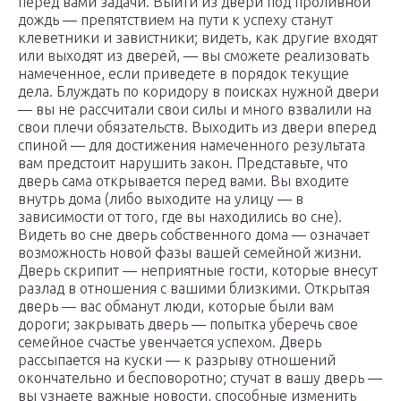
перед вами задачи. Выйти из двери под проливной
дождь — препятствием на пути к успеху станут
клеветники и завистники; видеть, как другие входят
или выходят из дверей, — вы сможете реализовать
намеченное, если приведете в порядок текущие
дела. Блуждать по коридору в поисках нужной двери
— вы не рассчитали свои силы и много взвалили на
свои плечи обязательств. Выходить из двери вперед
спиной — для достижения намеченного результата
вам предстоит нарушить закон. Представьте, что
дверь сама открывается перед вами. Вы входите
внутрь дома (либо выходите на улицу — в
зависимости от того, где вы находились во сне).
Видеть во сне дверь собственного дома — означает
возможность новой фазы вашей семейной жизни.
Дверь скрипит — неприятные гости, которые внесут
разлад в отношения с вашими близкими. Открытая
дверь — вас обманут люди, которые были вам
дороги; закрывать дверь — попытка уберечь свое
семейное счастье увенчается успехом. Дверь
рассыпается на куски — к разрыву отношений
окончательно и бесповоротно; стучат в вашу дверь —
вы узнаете важные новости, способные изменить