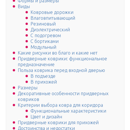
Формы и размеры
Виды
Ковровые дорожки
Влаговпитывающий
Резиновый
Диэлектрический
С подогревом
С бортиками
Модульный
Какие рисунки во благо и какие нет
Придверные коврики: функциональное
предназначение
Польза коврика перед входной дверью
В подъезде
В прихожей
Размеры
Декоративные особенности придверных
ковриков
Критерии выбора ковра для коридора
Функциональные характеристики
Цвет и дизайн
Придверные коврики для прихожей
Достоинства и недостатки