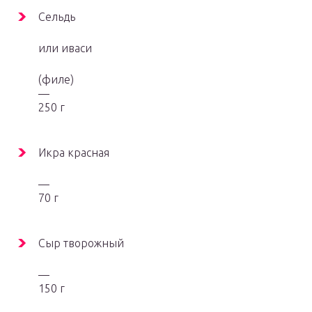
Сельдь
или иваси
(филе)
—
250 г
Икра красная
—
70 г
Сыр творожный
—
150 г