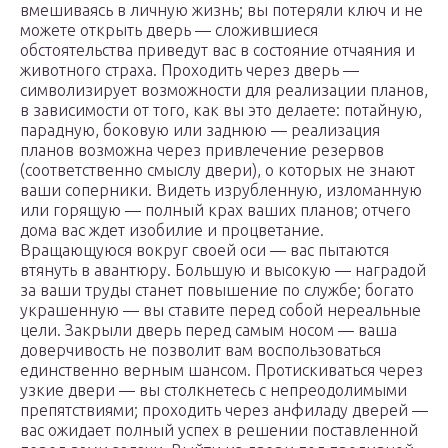
вмешиваясь в личную жизнь; вы потеряли ключ и не
можете открыть дверь — сложившиеся
обстоятельства приведут вас в состояние отчаяния и
животного страха. Проходить через дверь —
символизирует возможности для реализации планов,
в зависимости от того, как вы это делаете: потайную,
парадную, боковую или заднюю — реализация
планов возможна через привлечение резервов
(соответственно смыслу двери), о которых не знают
ваши соперники. Видеть изрубленную, изломанную
или горящую — полный крах ваших планов; отчего
дома вас ждет изобилие и процветание.
Вращающуюся вокруг своей оси — вас пытаются
втянуть в авантюру. Большую и высокую — наградой
за ваши труды станет повышение по службе; богато
украшенную — вы ставите перед собой нереальные
цели. Закрыли дверь перед самым носом — ваша
доверчивость не позволит вам воспользоваться
единственно верным шансом. Протискиваться через
узкие двери — вы столкнетесь с непреодолимыми
препятствиями; проходить через анфиладу дверей —
вас ожидает полный успех в решении поставленной