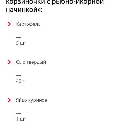
корзиночки с рыбно-икорной
начинкой»:
Картофель
—
5 шт
Сыр твердый
—
40 г
Яйцо куриное
—
1 шт