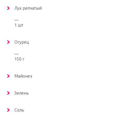
Лук репчатый
—
1 шт
Огурец
—
150 г
Майонез
Зелень
Соль