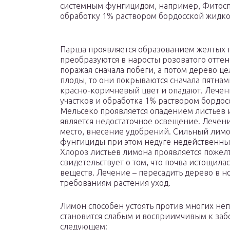
системным фунгицидом, например, Фитосп
обработку 1% раствором бордосской жидко
Парша проявляется образованием желтых п
преобразуются в наросты розоватого оттен
поражая сначала побеги, а потом дерево ц
плоды, то они покрываются сначала пятнам
красно-коричневый цвет и опадают. Лечен
участков и обработка 1% раствором бордос
Мельсеко проявляется опадением листьев 
является недостаточное освещение. Лечен
место, внесение удобрений. Сильный лимон
фунгициды при этом недуге недейственны
Хлороз листьев лимона проявляется пожел
свидетельствует о том, что почва истощила
веществ. Лечение – пересадить дерево в н
требованиям растения уход.
Лимон способен устоять против многих не
становится слабым и восприимчивым к заб
следующем: