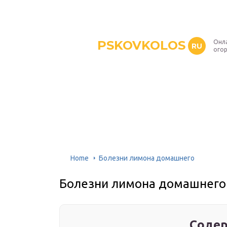
PSKOVKOLOS
Онл
RU
ого
Home
Болезни лимона домашнего
Болезни лимона домашнего
Содер