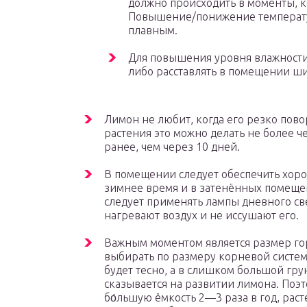
должно происходить в моменты, 
Повышение/понижение температу
плавным.
Для повышения уровня влажности
либо расставлять в помещении ши
Лимон не любит, когда его резко пов
растения это можно делать не более ч
ранее, чем через 10 дней.
В помещении следует обеспечить хоро
зимнее время и в затенённых помещен
следует применять лампы дневного св
нагревают воздух и не иссушают его.
Важным моментом является размер го
выбирать по размеру корневой систе
будет тесно, а в слишком большой грун
сказывается на развитии лимона. Поэ
бо́льшую ёмкость 2—3 раза в год, раст