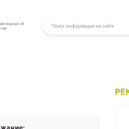
айн-журнал об
роде
РЕ
жание: