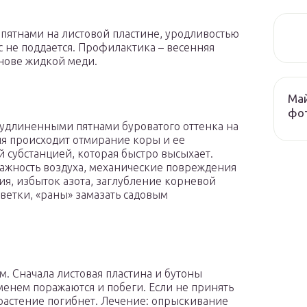
пятнами на листовой пластине, уродливостью
 не поддается. Профилактика – весенняя
нове жидкой меди.
Май
фо
 удлиненными пятнами буроватого оттенка на
ия происходит отмирание коры и ее
й субстанцией, которая быстро высыхает.
жность воздуха, механические повреждения
ия, избыток азота, заглубление корневой
ветки, «раны» замазать садовым
. Сначала листовая пластина и бутоны
менем поражаются и побеги. Если не принять
растение погибнет. Лечение: опрыскивание