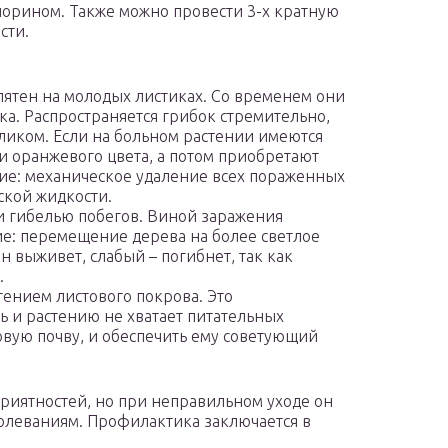
орином. Также можно провести 3-х кратную
сти.
ятен на молодых листиках. Со временем они
ка. Распространяется грибок стремительно,
еликом. Если на больном растении имеются
и оранжевого цвета, а потом приобретают
ие: механическое удаление всех пораженных
ской жидкости.
и гибелью побегов. Виной заражения
ие: перемещение дерева на более светлое
 выживет, слабый – погибнет, так как
.
тением листового покрова. Это
сь и растению не хватает питательных
овую почву, и обеспечить ему советующий
приятностей, но при неправильном уходе он
олеваниям. Профилактика заключается в