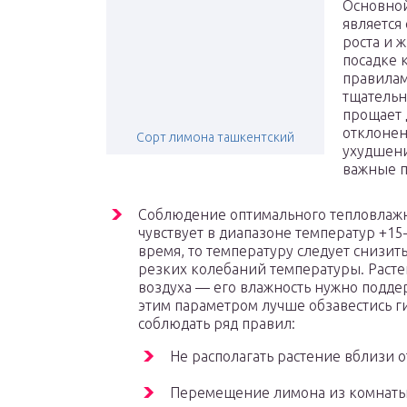
Основно
является
роста и 
посадке 
правилам
тщательн
прощает 
отклонен
Сорт лимона ташкентский
ухудшени
важные п
Соблюдение оптимального тепловлажн
чувствует в диапазоне температур +15
время, то температуру следует снизит
резких колебаний температуры. Расте
воздуха — его влажность нужно подде
этим параметром лучше обзавестись ги
соблюдать ряд правил:
Не располагать растение вблизи 
Перемещение лимона из комнаты в