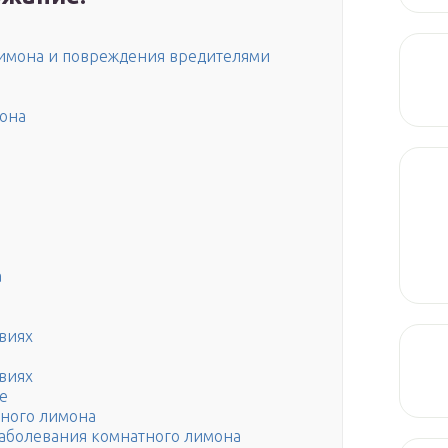
имона и повреждения вредителями
она
а
виях
виях
е
ного лимона
аболевания комнатного лимона