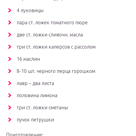
4 луковицы
пара ст. ложек томатного пюре
две ст. ложки сливочн. масла
три ст. ложки каперсов с рассолом
16 маслин
8-10 шт. черного перца горошком
лавр – два листа
половина лимона
три ст. ложки сметаны
пучок петрушки
Приготовление: