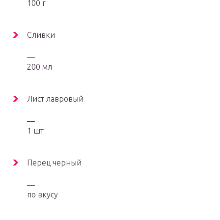
100 г
Сливки
—
200 мл
Лист лавровый
—
1 шт
Перец черный
—
по вкусу