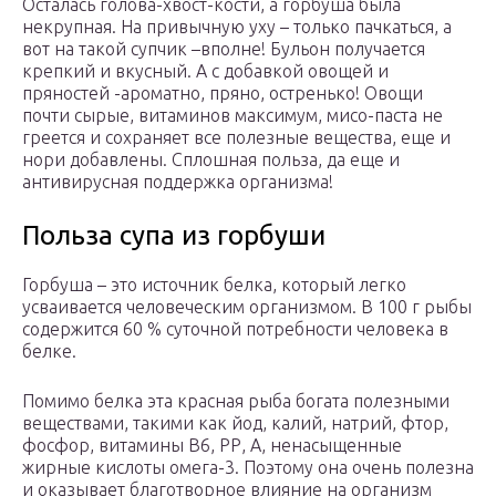
Осталась голова-хвост-кости, а горбуша была
некрупная. На привычную уху – только пачкаться, а
вот на такой супчик –вполне! Бульон получается
крепкий и вкусный. А с добавкой овощей и
пряностей -ароматно, пряно, остренько! Овощи
почти сырые, витаминов максимум, мисо-паста не
греется и сохраняет все полезные вещества, еще и
нори добавлены. Сплошная польза, да еще и
антивирусная поддержка организма!
Польза супа из горбуши
Горбуша – это источник белка, который легко
усваивается человеческим организмом. В 100 г рыбы
содержится 60 % суточной потребности человека в
белке.
Помимо белка эта красная рыба богата полезными
веществами, такими как йод, калий, натрий, фтор,
фосфор, витамины В6, РР, А, ненасыщенные
жирные кислоты омега-3. Поэтому она очень полезна
и оказывает благотворное влияние на организм