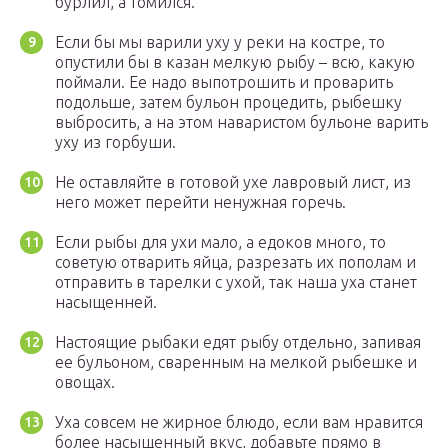
бурлил, а томился.
Если бы мы варили уху у реки на костре, то
опустили бы в казан мелкую рыбу – всю, какую
поймали. Ее надо выпотрошить и проварить
подольше, затем бульон процедить, рыбешку
выбросить, а на этом наваристом бульоне варить
уху из горбуши.
Не оставляйте в готовой ухе лавровый лист, из
него может перейти ненужная горечь.
Если рыбы для ухи мало, а едоков много, то
советую отварить яйца, разрезать их пополам и
отправить в тарелки с ухой, так наша уха станет
насыщенней.
Настоящие рыбаки едят рыбу отдельно, запивая
ее бульоном, сваренным на мелкой рыбешке и
овощах.
Уха совсем не жирное блюдо, если вам нравится
более насыщенный вкус, добавьте прямо в