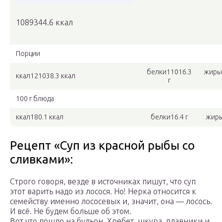
1089344.6 ккал
Порции
белки11016.3
жиры
ккал121038.3 ккал
г
100 г блюда
ккал180.1 ккал
белки16.4 г
жиры
Рецепт «Суп из красной рыбы со
сливками»:
Строго говоря, везде в источниках пишут, что суп
этот варить надо из лосося. Но! Нерка относится к
семейству именно лососевых и, значит, она — лосось.
И всё. Не будем больше об этом.
Вот что пошло на бульон. Хребет, шкура, плавники и