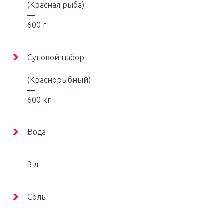
(Красная рыба)
—
600 г
Суповой набор
(Краснорыбный)
—
600 кг
Вода
—
3 л
Соль
—