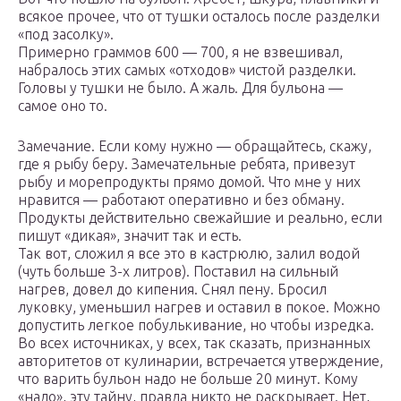
всякое прочее, что от тушки осталось после разделки
«под засолку».
Примерно граммов 600 — 700, я не взвешивал,
набралось этих самых «отходов» чистой разделки.
Головы у тушки не было. А жаль. Для бульона —
самое оно то.
Замечание. Если кому нужно — обращайтесь, скажу,
где я рыбу беру. Замечательные ребята, привезут
рыбу и морепродукты прямо домой. Что мне у них
нравится — работают оперативно и без обману.
Продукты действительно свежайшие и реально, если
пишут «дикая», значит так и есть.
Так вот, сложил я все это в кастрюлю, залил водой
(чуть больше 3-х литров). Поставил на сильный
нагрев, довел до кипения. Снял пену. Бросил
луковку, уменьшил нагрев и оставил в покое. Можно
допустить легкое побулькивание, но чтобы изредка.
Во всех источниках, у всех, так сказать, признанных
авторитетов от кулинарии, встречается утверждение,
что варить бульон надо не больше 20 минут. Кому
«надо», эту тайну, правда никто не раскрывает. Нет,