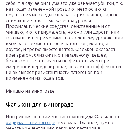
себя. А в случае оидиума это уже означает убытки, т.к.
на ягодах излеченной грозди от него остаются
неустранимые следы (справа на рис. выше), сильно
снижающие товарные качества урожая.
Профилактические средства, действенные и от
милдью, и от оидиума, есть, но они или дороги, или
токсичны и неприменимы по зреющему урожаю, или
вызывают резистентность патогенов, или то, и
другое, и третье вместе взятое. Фалькон оказался
препаратом, близким к оптимальному: дешев,
безопасен, не токсичен и не фитотоксичен при
умеренной передозировке, не дает постэффектов и
не вызывает резистентности патогенов при
применении из года в год.
Милдью на винограде
Фалькон для винограда
Инструкция по применению фунгицида Фалькон от
оидиума на винограде
несложна. Главное, нужно
менять концентрацию рабочего раствора в