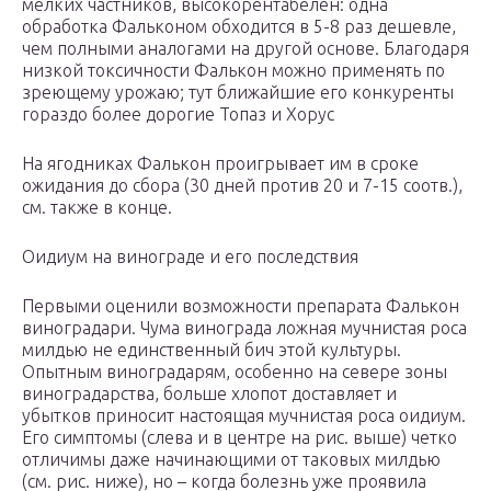
мелких частников, высокорентабелен: одна
обработка Фальконом обходится в 5-8 раз дешевле,
чем полными аналогами на другой основе. Благодаря
низкой токсичности Фалькон можно применять по
зреющему урожаю; тут ближайшие его конкуренты
гораздо более дорогие Топаз и Хорус
На ягодниках Фалькон проигрывает им в сроке
ожидания до сбора (30 дней против 20 и 7-15 соотв.),
см. также в конце.
Оидиум на винограде и его последствия
Первыми оценили возможности препарата Фалькон
виноградари. Чума винограда ложная мучнистая роса
милдью не единственный бич этой культуры.
Опытным виноградарям, особенно на севере зоны
виноградарства, больше хлопот доставляет и
убытков приносит настоящая мучнистая роса оидиум.
Его симптомы (слева и в центре на рис. выше) четко
отличимы даже начинающими от таковых милдью
(см. рис. ниже), но – когда болезнь уже проявила